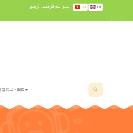
بِسْمِ اللَّـهِ الرَّحْمَـٰنِ الرَّحِيمِ
CH
EN
可連結以下網頁