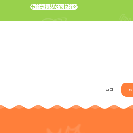
奉普慈特慈的安拉尊名
首頁
關