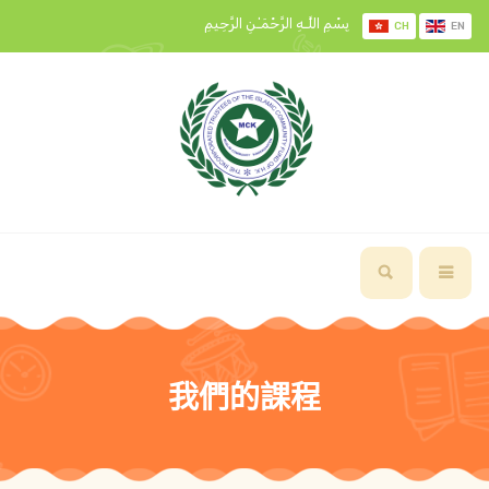
بِسْمِ اللَّـهِ الرَّحْمَـٰنِ الرَّحِيمِ
CH
EN
我們的課程