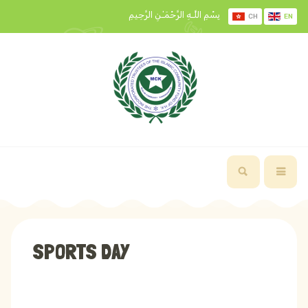
بِسْمِ اللَّـهِ الرَّحْمَـٰنِ الرَّحِيمِ
CH
EN
SPORTS DAY