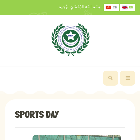
بِسْمِ اللَّـهِ الرَّحْمَـٰنِ الرَّحِيمِ
CH
EN
SPORTS DAY